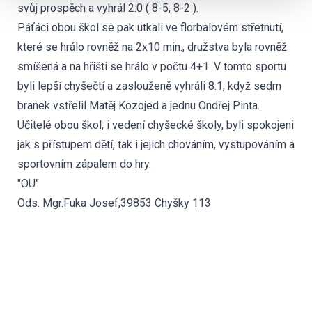
svůj prospěch a vyhrál 2:0 ( 8-5, 8-2 ).
Páťáci obou škol se pak utkali ve florbalovém střetnutí,
které se hrálo rovněž na 2x10 min., družstva byla rovněž
smíšená a na hřišti se hrálo v počtu 4+1. V tomto sportu
byli lepší chyšečtí a zaslouženě vyhráli 8:1, když sedm
branek vstřelil Matěj Kozojed a jednu Ondřej Pinta.
Učitelé obou škol, i vedení chyšecké školy, byli spokojeni
jak s přístupem dětí, tak i jejich chováním, vystupováním a
sportovním zápalem do hry.
"OU"
Ods. Mgr.Fuka Josef,39853 Chyšky 113