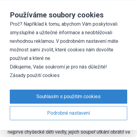
Základní škola
Chyšky
Používáme soubory cookies
Proč? Například k tomu, abychom Vám poskytovali
smysluplné a užitečné informace a neobtěžovali
Přátelská atmosféra školáků
nevhodnou reklamou. V podrobném nastavení máte
20. 6. 2012
Josef Fuka
sport
možnost sami zvolit, které cookies nám dovolíte
používat a které ne.
Chyšky,ZŠ - Ve středu 20. června 2012 se v tělocvičně
Děkujeme, Vaše soukromí je pro nás důležité!
chyšecké školy uskutečnila přátelská utkání dvou škol ve
Zásady použití cookies
vybíjené a ve florbale.
Do chyšecké školy zavítali páťáci ze ZŠ prof. Švejcara v
Souhlasím s použitím cookies
Praze 4.
V přátelské atmosféře, ale v bojovném duchu, se páťáci
Podrobné nastavení
obou škol nejprve střetli ve vybíjené. Hrála smíšená
družstva pěti dívek a pěti chlapců na 2x10 min. I když
nejprve chyšecké děti vedly, jejich soupeř utkání obrátil ve