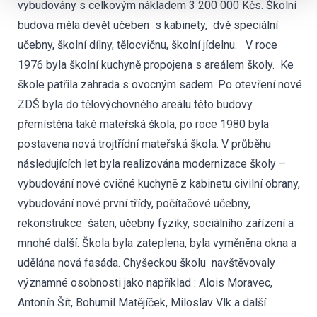
vybudovány s celkovým nákladem 3 200 000 Kčs. Školní
budova měla devět učeben s kabinety, dvě speciální
učebny, školní dílny, tělocvičnu, školní jídelnu. V roce
1976 byla školní kuchyně propojena s areálem školy. Ke
škole patřila zahrada s ovocným sadem. Po otevření nové
ZDŠ byla do tělovýchovného areálu této budovy
přemístěna také mateřská škola, po roce 1980 byla
postavena nová trojtřídní mateřská škola. V průběhu
následujících let byla realizována modernizace školy –
vybudování nové cvičné kuchyně z kabinetu civilní obrany,
vybudování nové první třídy, počítačové učebny,
rekonstrukce šaten, učebny fyziky, sociálního zařízení a
mnohé další. Škola byla zateplena, byla vyměněna okna a
udělána nová fasáda. Chyšeckou školu navštěvovaly
významné osobnosti jako například : Alois Moravec,
Antonín Šít, Bohumil Matějíček, Miloslav Vlk a další.