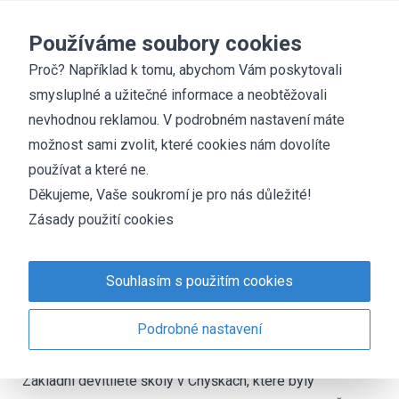
Základní škola
Chyšky
Používáme soubory cookies
Proč? Například k tomu, abychom Vám poskytovali
smysluplné a užitečné informace a neobtěžovali
Historie školy
nevhodnou reklamou. V podrobném nastavení máte
možnost sami zvolit, které cookies nám dovolíte
O zlepšení vzdělanosti na chudém a kamenitém Chyšecku
používat a které ne.
usilovala řada významných osob již od počátku 18. století.
Děkujeme, Vaše soukromí je pro nás důležité!
Nejprve se vyučovalo ve staré dřevěné budově. Až teprve
Zásady použití cookies
v roce 1843 byl položen základní kámen a bylo započato
se stavbou školy. První škola v Chyškách byla postavena v
roce 1844. Dalším významným mezníkem byl rok 1921,
Souhlasím s použitím cookies
kdy byla otevřena měšťanská škola. Stavba nových
Podrobné nastavení
školních budov byla po vypracování projektu zahájena 1.
června 1960. 2.září 1962 byly slavnostně otevřeny budovy
Základní devítileté školy v Chyškách, které byly