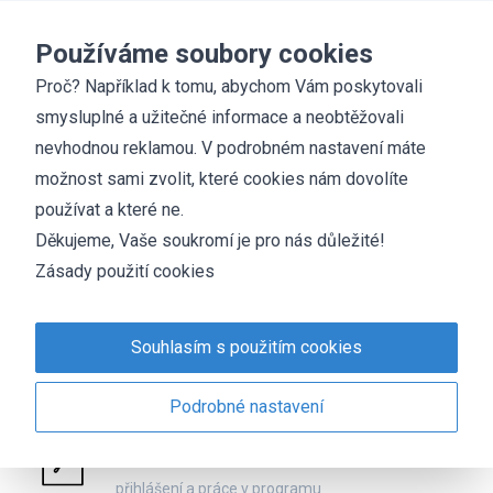
Základní škola
Chyšky
Používáme soubory cookies
Proč? Například k tomu, abychom Vám poskytovali
smysluplné a užitečné informace a neobtěžovali
Program Bakaláři - komunikace mezi školou a rodinou
nevhodnou reklamou. V podrobném nastavení máte
možnost sami zvolit, které cookies nám dovolíte
používat a které ne.
Aplikace umožňuje vzdáleně přistupovat k informacím
Děkujeme, Vaše soukromí je pro nás důležité!
školy jak pro učitele, tak pro rodiče žáků.
Zásady použití cookies
aplikace pro Android
aplikace pro iPhone
Souhlasím s použitím cookies
přístup přes web
Podrobné nastavení
Bakaláři - návod
přihlášení a práce v programu