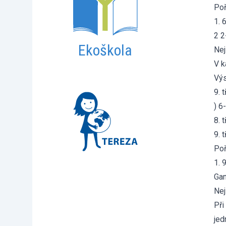
Poř
1. 
2 2
Ekoškola
Nej
V k
Výs
9. 
) 6
8. 
9. 
Poř
1. 
Gan
Nej
Při
jed