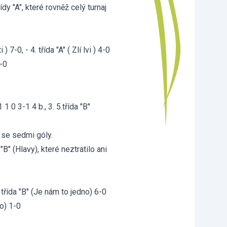
ídy "A", které rovněž celý turnaj
 ) 7-0, - 4. třída "A" ( Zlí lvi ) 4-0
0-0
1 1 0 3-1 4 b., 3. 5.třída "B"
 se sedmi góly.
 "B" (Hlavy), které neztratilo ani
7. třída "B" (Je nám to jedno) 6-0
no) 1-0