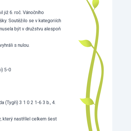
 již 6. roč. Vánočního
šky. Soutěžilo se v kategoriích
vždy musela být v družstvu alespoň
vyhráli s nulou.
ci) 5-0
ída (Tygři) 3 1 0 2 1-6 3 b., 4.
, který nastřílel celkem šest