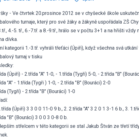
šky - Ve čtvrtek 20.prosince 2012 se v chyšecké škole uskutečnil
rbalového turnaje, který pro své žáky a žákyně uspořádala ZŠ Chy
3.tř., 4.-5. tř., 6.-7.tř. a 8.-9.tř., hrálo se v počtu 3+1 a na hřišti 
na dívka.
ní kategorii 1.-3.tř. vyhráli třeťáci (Úpiři), když všechna svá utkání 
rbalový turnaj v tisku
ledky:
ída (Úpiři) - 2.třída "A" 1-0, - 1.třída (Tygři) 5-0, - 2.třída "B" (Bourá
řída "A" - 1.třída (Tygři ) 1-0, - 2.třída "B" (Bouráci) 2-0
řída (Tygři) - 2.třída "B" (Bouráci) 1-0
adí:
3.třída (Úpiři) 3 3 0 0 11-0 9 b., 2. 2.třída "A" 3 2 0 1 3-1 6 b., 3. 1.tř
řída "B" (Bouráci) 3 0 0 3 0-8 0 b.
lepším střelcem v této kategorii se stal Jakub Štván ze třetí třídy
nek.