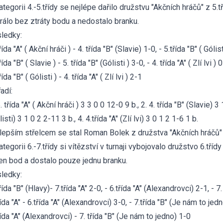
ategorii 4.-5.třídy se nejlépe dařilo družstvu "Akčních hráčů" z 5.tř
rálo bez ztráty bodu a nedostalo branku.
ledky:
řída "A" ( Akční hráči ) - 4. třída "B" (Slavie) 1-0, - 5.třída "B" ( Gólisti
řída "B" ( Slavie ) - 5. třída "B" (Gólisti ) 3-0, - 4. třída "A" ( Zlí lvi ) 
řída "B" ( Gólisti ) - 4. třída "A" ( Zlí lvi ) 2-1
adí:
5. třída "A" ( Akční hráči ) 3 3 0 0 12-0 9 b., 2. 4. třída "B" (Slavie) 3 
listi) 3 1 0 2 2-11 3 b., 4. 4.třída "A" (Zlí lvi) 3 0 1 2 1-6 1 b.
lepším střelcem se stal Roman Bolek z družstva "Akčních hráčů"
ategorii 6.-7.třídy si vítězství v turnaji vybojovalo družstvo 6.třídy
en bod a dostalo pouze jednu branku.
ledky:
třída "B" (Hlavy)- 7.třída "A" 2-0, - 6.třída "A" (Alexandrovci) 2-1, - 
řída "A" - 6.třída "A" (Alexandrovci) 3-0, - 7.třída "B" (Je nám to jed
řída "A" (Alexandrovci) - 7. třída "B" (Je nám to jedno) 1-0