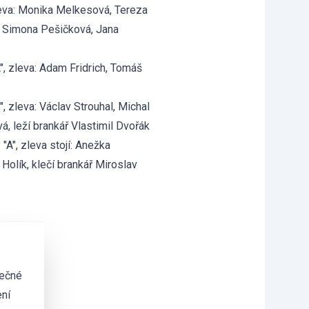
zleva: Monika Melkesová, Tereza
t, Simona Pešičková, Jana
", zleva: Adam Fridrich, Tomáš
, zleva: Václav Strouhal, Michal
á, leží brankář Vlastimil Dvořák
"A", zleva stojí: Anežka
Holík, klečí brankář Miroslav
tečné
ní