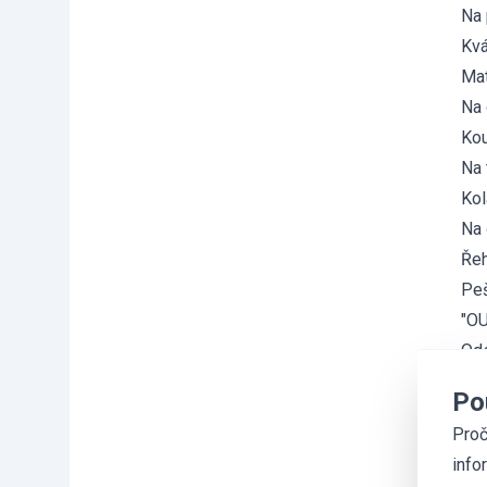
Na 
Kvá
Mat
Na 
Kou
Na 
Kol
Na 
Řeh
Peš
"OU
Ods
Po
Proč
info