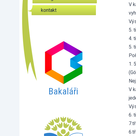
V k
kontakt
vyh
Výs
5. t
4. t
5. t
Poř
1. 
(Gó
Nej
Bakaláři
V k
jed
Výs
6. 
7.t
6.t