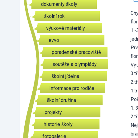
dokumenty školy
Chy
školní rok
flo
výukové materiály
1.-
jed
evvo
Prv
poradenské pracoviště
flo
soutěže a olympiády
Výs
3.tř
školní jídelna
2.t
Informace pro rodiče
1.t
Poř
školní družina
1. 
projekty
2.t
historie školy
Nej
bra
fotogalerie