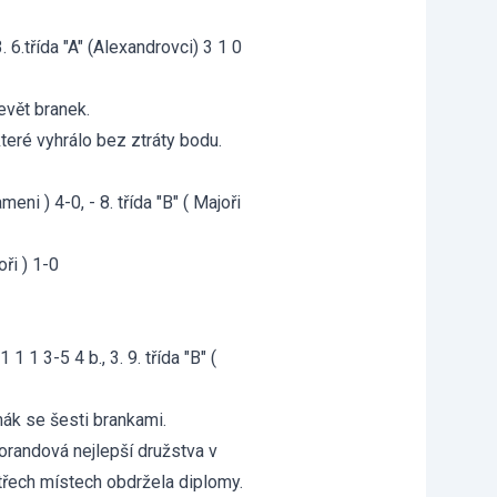
 3. 6.třída "A" (Alexandrovci) 3 1 0
evět branek.
 které vyhrálo bez ztráty bodu.
ameni ) 4-0, - 8. třída "B" ( Majoři
oři ) 1-0
1 1 1 3-5 4 b., 3. 9. třída "B" (
imák se šesti brankami.
orandová nejlepší družstva v
 třech místech obdržela diplomy.