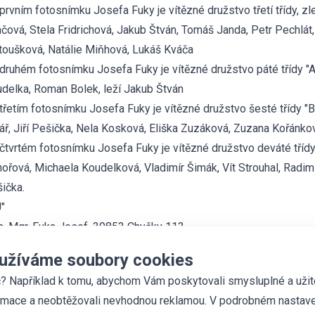
prvním fotosnímku Josefa Fuky je vítězné družstvo třetí třídy, 
čová, Stela Fridrichová, Jakub Štván, Tomáš Janda, Petr Pechlá
oušková, Natálie Miňhová, Lukáš Kváča
druhém fotosnímku Josefa Fuky je vítězné družstvo páté třídy "A
delka, Roman Bolek, leží Jakub Štván
třetím fotosnímku Josefa Fuky je vítězné družstvo šesté třídy "B"
ář, Jiří Pešička, Nela Kosková, Eliška Zuzáková, Zuzana Kořánkov
čtvrtém fotosnímku Josefa Fuky je vítězné družstvo deváté třídy 
ořová, Michaela Koudelková, Vladimír Šimák, Vít Strouhal, Radim 
ička.
"
. Mgr. Fuka Josef, 39853 Chyšky 113
užíváme soubory cookies
? Například k tomu, abychom Vám poskytovali smysluplné a uži
rmace a neobtěžovali nevhodnou reklamou. V podrobném nastave