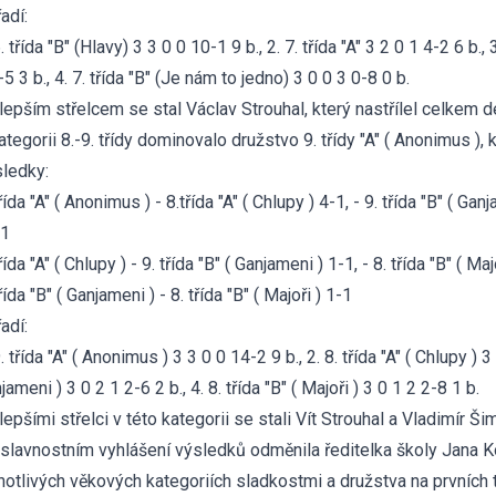
adí:
6. třída "B" (Hlavy) 3 3 0 0 10-1 9 b., 2. 7. třída "A" 3 2 0 1 4-2 6 b.,
-5 3 b., 4. 7. třída "B" (Je nám to jedno) 3 0 0 3 0-8 0 b.
lepším střelcem se stal Václav Strouhal, který nastřílel celkem d
ategorii 8.-9. třídy dominovalo družstvo 9. třídy "A" ( Anonimus ),
ledky:
třída "A" ( Anonimus ) - 8.třída "A" ( Chlupy ) 4-1, - 9. třída "B" ( Ganj
-1
třída "A" ( Chlupy ) - 9. třída "B" ( Ganjameni ) 1-1, - 8. třída "B" ( Maj
třída "B" ( Ganjameni ) - 8. třída "B" ( Majoři ) 1-1
adí:
9. třída "A" ( Anonimus ) 3 3 0 0 14-2 9 b., 2. 8. třída "A" ( Chlupy ) 3 
jameni ) 3 0 2 1 2-6 2 b., 4. 8. třída "B" ( Majoři ) 3 0 1 2 2-8 1 b.
lepšími střelci v této kategorii se stali Vít Strouhal a Vladimír Š
 slavnostním vyhlášení výsledků odměnila ředitelka školy Jana K
notlivých věkových kategoriích sladkostmi a družstva na prvních