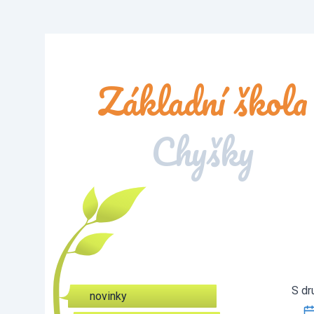
Základní škola
Chyšky
S dr
novinky