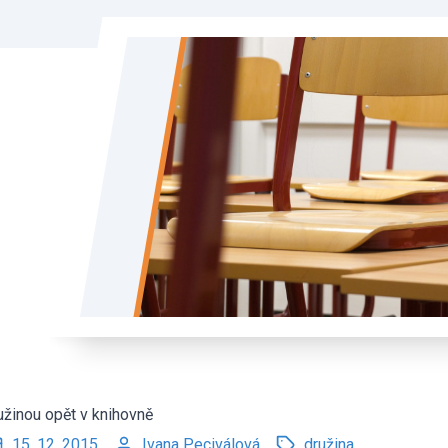
užinou opět v knihovně
15. 12. 2015
Ivana Peciválová
družina