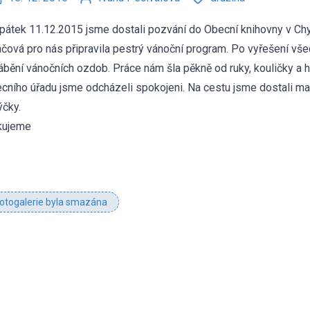
pátek 11.12.2015 jsme dostali pozvání do Obecní knihovny v Ch
čová pro nás připravila pestrý vánoční program. Po vyřešení vše
ábění vánočních ozdob. Práce nám šla pěkně od ruky, kouličky a 
cního úřadu jsme odcházeli spokojeni. Na cestu jsme dostali ma
ýčky.
kujeme
otogalerie byla smazána