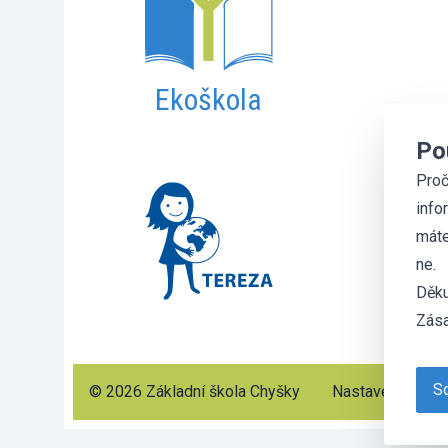
Ekoškola
Po
Proč
info
máte
ne.
Děku
Zása
So
© 2026 Základní škola Chyšky
Nastavení cooki