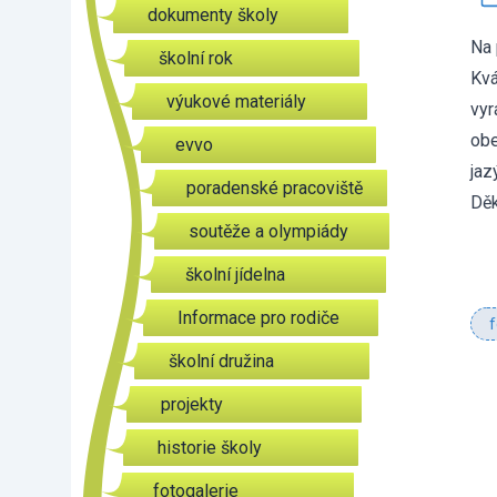
dokumenty školy
Na 
školní rok
Kvá
výukové materiály
vyr
obe
evvo
jaz
poradenské pracoviště
Dě
soutěže a olympiády
školní jídelna
Informace pro rodiče
f
školní družina
projekty
historie školy
fotogalerie