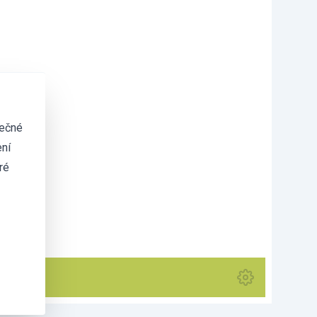
tečné
ní
ré