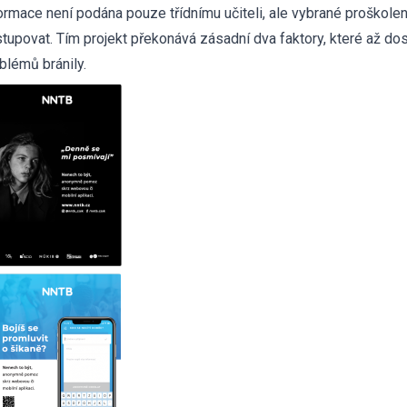
ormace není podána pouze třídnímu učiteli, ale vybrané proškolené
tupovat. Tím projekt překonává zásadní dva faktory, které až d
blémů bránily.