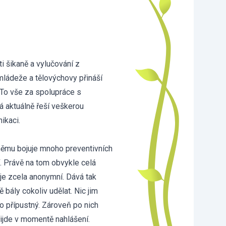
ti šikaně a vylučování z
mládeže a tělovýchovy přináší
 To vše za spolupráce s
 aktuálně řeší veškerou
ikaci.
 němu bojuje mnoho preventivních
. Právě na tom obvykle celá
je zcela anonymní. Dává tak
bály cokoliv udělat. Nic jim
sto přípustný. Zároveň po nich
řijde v momentě nahlášení.