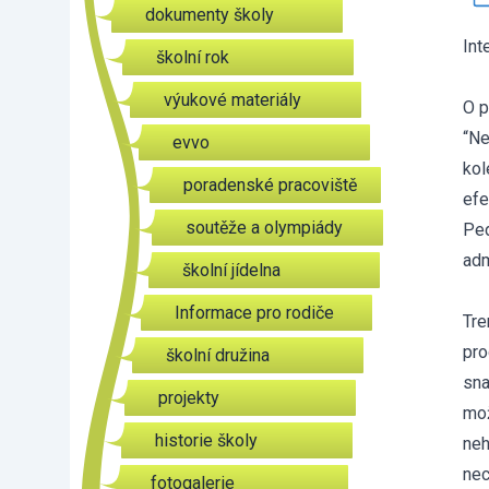
dokumenty školy
Int
školní rok
výukové materiály
O p
“Ne
evvo
kol
poradenské pracoviště
efe
soutěže a olympiády
Ped
adm
školní jídelna
Informace pro rodiče
Tre
pro
školní družina
sna
projekty
mož
historie školy
neh
nec
fotogalerie