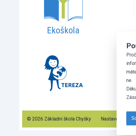
Ekoškola
Po
Proč
info
máte
ne.
Děku
Zása
So
© 2026 Základní škola Chyšky
Nastavení cooki