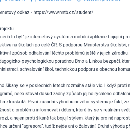
ernetový odkaz -
https://www.nntb.cz/student/
rojektu:
nech to být” je internetový systém a mobilní aplikace bojující pro
ektivu na školách po celé ČR. S podporou Ministerstva školství, 
ktivní způsob odhalování těchto problémů ještě v jejich zárodku.
agogicko-psychologickou poradnou Brno a Linkou bezpečí, která
inistraci, schvalování škol, technickou podporu a obecnou komun
nd šikany se v posledních letech rozmáhá stále víc. I když proti
gramů, neexistoval dosud žádný způsob jejího rychlého odhalení
ha ztroskotá. První zásadní výhodou nového systému je fakt, že 
nost o problému informovat i dětem, které by se v reálném světě 
rozí, a nejen proti šikaně tak bojují stylem, který je pro ně napro
hce určení “agresora”, tudíž nejde ani o žalování. Druhá výhoda p