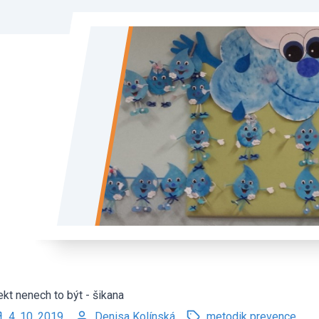
ekt nenech to být - šikana
4. 10. 2019
Denisa Kolínská
metodik prevence