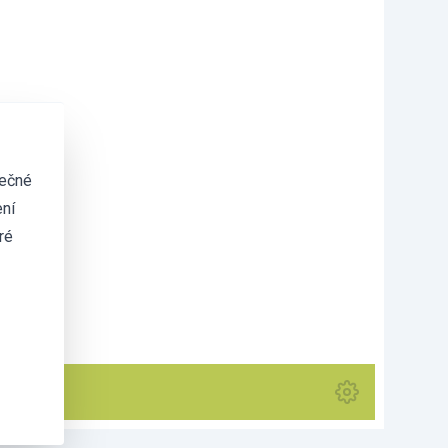
tečné
ní
ré