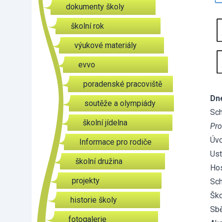
dokumenty školy
školní rok
výukové materiály
evvo
poradenské pracoviště
Dne
soutěže a olympiády
Sc
školní jídelna
Pro
Úv
Informace pro rodiče
Ust
školní družina
Hos
projekty
Sch
Ško
historie školy
Sbě
fotogalerie