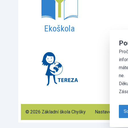
Ekoškola
Po
Proč
info
máte
ne.
Děku
Zása
So
© 2026 Základní škola Chyšky
Nastavení cooki