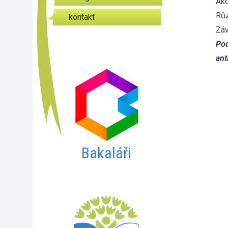
Ak
Rů
kontakt
Záv
Pod
ant
Bakaláři