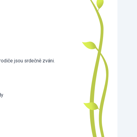
odiče jsou srdečně zváni.
dy