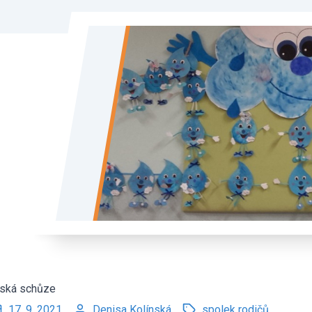
ská schůze
17. 9. 2021
Denisa Kolínská
spolek rodičů