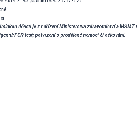
ce SRPDŠ ve školním roce 2021/2022
zné
ěr
mínkou účasti je z nařízení Ministerstva zdravotnictví a MŠMT n
igenní/PCR test; potvrzení o prodělané nemoci či očkování.