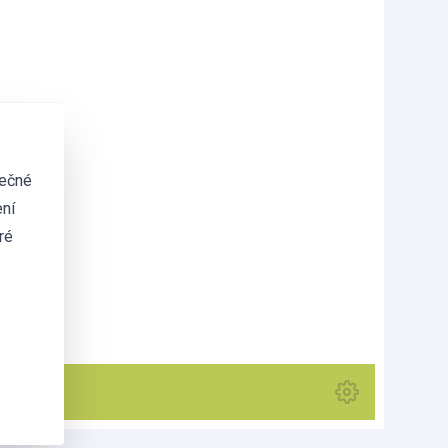
tečné
ní
ré