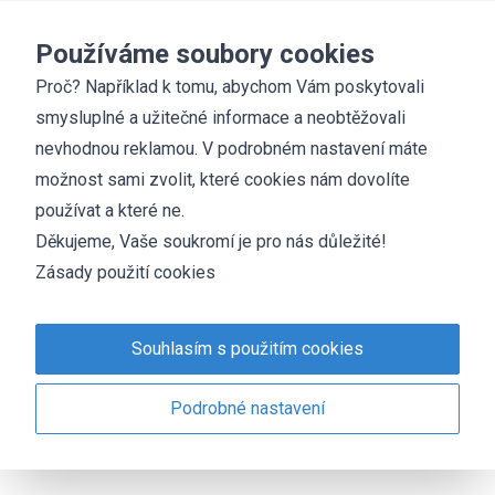
Základní škola
Chyšky
Používáme soubory cookies
Proč? Například k tomu, abychom Vám poskytovali
smysluplné a užitečné informace a neobtěžovali
Neznámá zákoutí virtuálního světa
nevhodnou reklamou. V podrobném nastavení máte
27. 1. 2022
Denisa Kolínská
aktuálně
možnost sami zvolit, které cookies nám dovolíte
používat a které ne.
pro rodiče / ostatní
Děkujeme, Vaše soukromí je pro nás důležité!
Zveme všechny rodiče na seminář Neznámá zákoutí
Zásady použití cookies
virtuálního světa. Seminář pořádá Místní akční skupina
Střední Povltaví 5. 4. 2022 v Kovářově.
Souhlasím s použitím cookies
Pozvánka
Podrobné nastavení