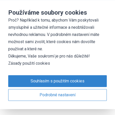
Základní škola
Chyšky
Používáme soubory cookies
Proč? Například k tomu, abychom Vám poskytovali
smysluplné a užitečné informace a neobtěžovali
Příměstský tábor
nevhodnou reklamou. V podrobném nastavení máte
25. 3. 2022
Denisa Kolínská
aktuálně
možnost sami zvolit, které cookies nám dovolíte
používat a které ne.
pro rodiče / ostatní
Děkujeme, Vaše soukromí je pro nás důležité!
Základní škola Chyšky ve spolupráci se společností
Zásady použití cookies
Attavena, o.p.s. pořádá v termínu od 22. 8. do 26. 8. 2022
letní příměstský tábor. Těší se na Vás vedoucí Bc. Lenka
Souhlasím s použitím cookies
Demská Stiborová a Natálka Miňhová. Přihlášky najdete
na
https://attavena.cz/primestske-tabory
.
Podrobné nastavení
Letní tábor ZŠ Chyšky