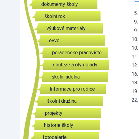
dokumenty školy
5. 
školní rok
9. 
výukové materiály
9. 
10.
evvo
10.
poradenské pracoviště
11.
soutěže a olympiády
12.
16.
školní jídelna
18.
Informace pro rodiče
19.
22.
školní družina
projekty
historie školy
fotogalerie