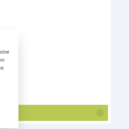
tečné
ní
ré