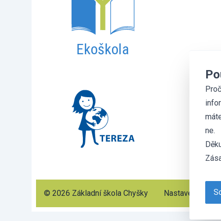
Ekoškola
Po
Proč
info
máte
ne.
Děku
Zása
So
© 2026 Základní škola Chyšky
Nastavení cooki