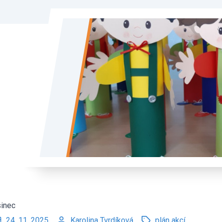
inec
24. 11. 2025
Karolina Tvrdíková
plán akcí