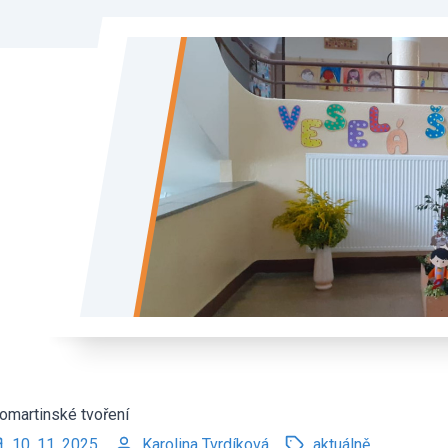
omartinské tvoření
10. 11. 2025
Karolina Tvrdíková
aktuálně