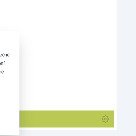
tečné
ní
ré