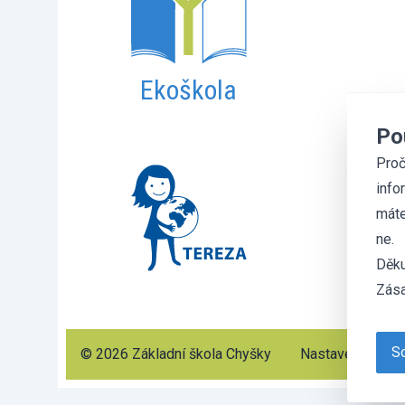
Ekoškola
Po
Proč
info
máte
ne.
Děku
Zása
So
© 2026 Základní škola Chyšky
Nastavení cooki