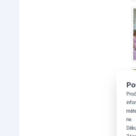
Po
Proč
info
máte
ne.
Děku