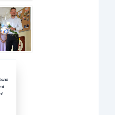
tečné
ní
ré