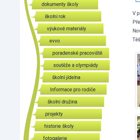
dokumenty školy
V p
školní rok
Pře
výukové materiály
Nov
Těš
evvo
poradenské pracoviště
soutěže a olympiády
školní jídelna
Informace pro rodiče
školní družina
projekty
historie školy
fotogalerie