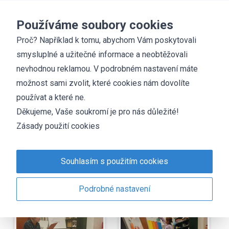
Základní škola
Chyšky
Používáme soubory cookies
Proč? Například k tomu, abychom Vám poskytovali
smysluplné a užitečné informace a neobtěžovali
Fotogalerie
nevhodnou reklamou. V podrobném nastavení máte
5. třída v knihovně
možnost sami zvolit, které cookies nám dovolíte
používat a které ne.
Děkujeme, Vaše soukromí je pro nás důležité!
Zásady použití cookies
Souhlasím s použitím cookies
Podrobné nastavení