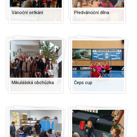
Vánoční setkání
Předvánoční dílna
Mikulášská obchůzka
Čeps cup