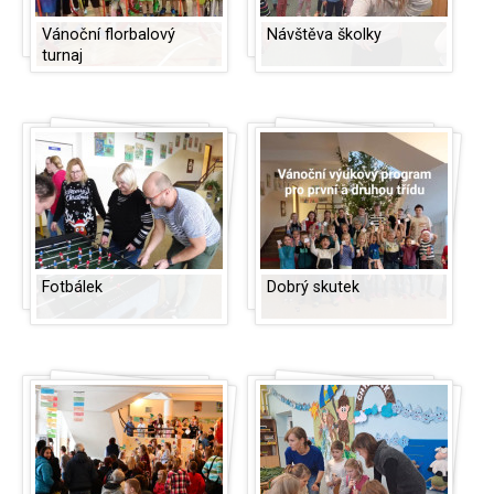
Vánoční florbalový
Návštěva školky
turnaj
Fotbálek
Dobrý skutek