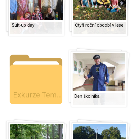
Suit-up day
Čtyři roční období v lese
Exkurze Temelín
Den školníka