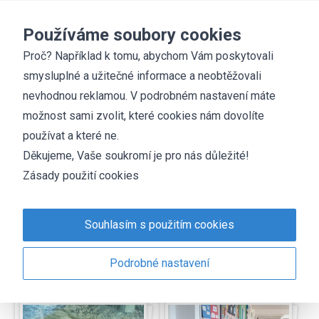
Základní škola
Chyšky
Používáme soubory cookies
Proč? Například k tomu, abychom Vám poskytovali
smysluplné a užitečné informace a neobtěžovali
Fotogalerie
nevhodnou reklamou. V podrobném nastavení máte
2023-2024
možnost sami zvolit, které cookies nám dovolíte
používat a které ne.
Děkujeme, Vaše soukromí je pro nás důležité!
Zásady použití cookies
Souhlasím s použitím cookies
Ostatní
Dopravní soutěž
mladých cyklistů
Podrobné nastavení