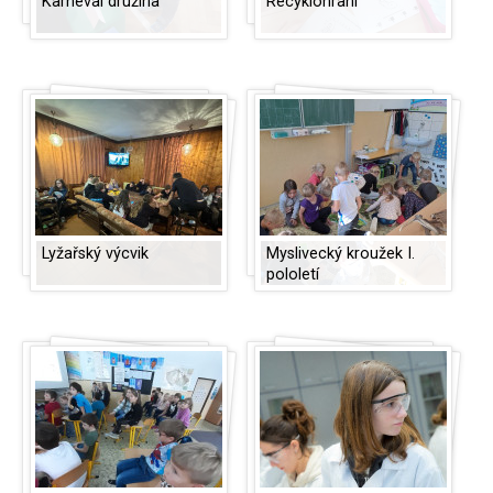
Karneval družina
Recyklohraní
Lyžařský výcvik
Myslivecký kroužek I.
pololetí