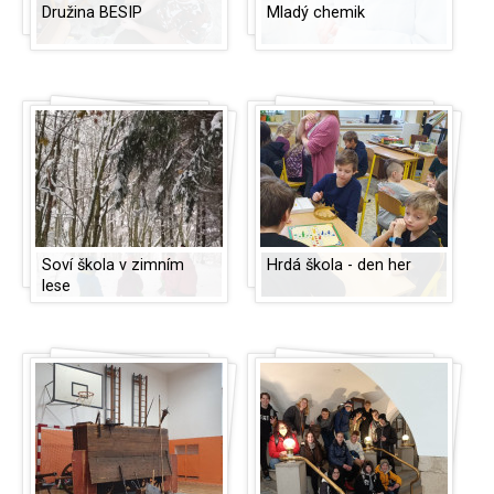
Družina BESIP
Mladý chemik
Soví škola v zimním
Hrdá škola - den her
lese