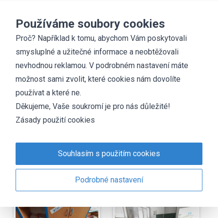
Základní škola
Chyšky
Používáme soubory cookies
Proč? Například k tomu, abychom Vám poskytovali
smysluplné a užitečné informace a neobtěžovali
Fotogalerie
nevhodnou reklamou. V podrobném nastavení máte
Družina BESIP
možnost sami zvolit, které cookies nám dovolíte
používat a které ne.
Děkujeme, Vaše soukromí je pro nás důležité!
Zásady použití cookies
Souhlasím s použitím cookies
Podrobné nastavení