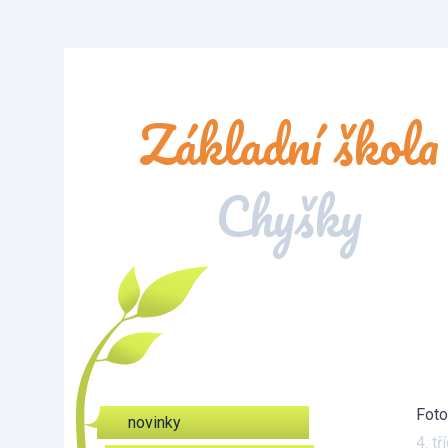
Základní škola
Chyšky
Foto
novinky
4. t