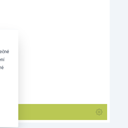
tečné
ní
ré