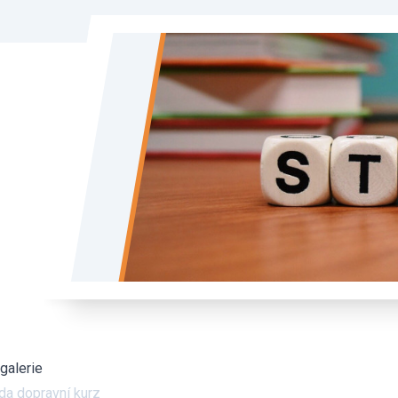
galerie
řída dopravní kurz