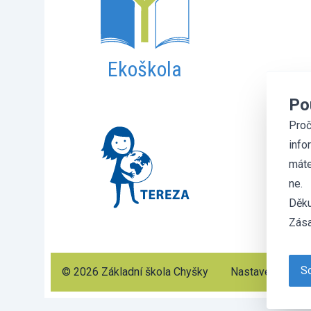
Ekoškola
Po
Proč
info
máte
ne.
Děku
Zása
So
© 2026 Základní škola Chyšky
Nastavení cooki