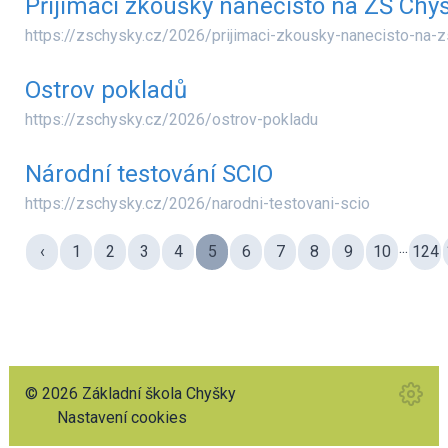
Přijímací zkoušky nanečisto na ZŠ Chy
https://zschysky.cz/2026/prijimaci-zkousky-nanecisto-na-
Ostrov pokladů
https://zschysky.cz/2026/ostrov-pokladu
Národní testování SCIO
https://zschysky.cz/2026/narodni-testovani-scio
...
‹
1
2
3
4
5
6
7
8
9
10
124
© 2026 Základní škola Chyšky
Nastavení cookies