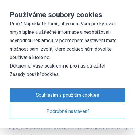
Základní škola
Chyšky
Používáme soubory cookies
Proč? Například k tomu, abychom Vám poskytovali
smysluplné a užitečné informace a neobtěžovali
Archiv
nevhodnou reklamou. V podrobném nastavení máte
možnost sami zvolit, které cookies nám dovolíte
Lyžařský kurz
používat a které ne.
Děkujeme, Vaše soukromí je pro nás důležité!
https://zschysky.cz/2026/lyzarsky-kurz
Zásady použití cookies
Environmentální vyúčtování 2025
https://zschysky.cz/2026/environmentalni-vyuctovani-2025
Souhlasím s použitím cookies
Leden ve školní družině – ve znamení
Podrobné nastavení
polární krajiny
https://zschysky.cz/2026/leden-ve-skolni-druzine-ve-znam