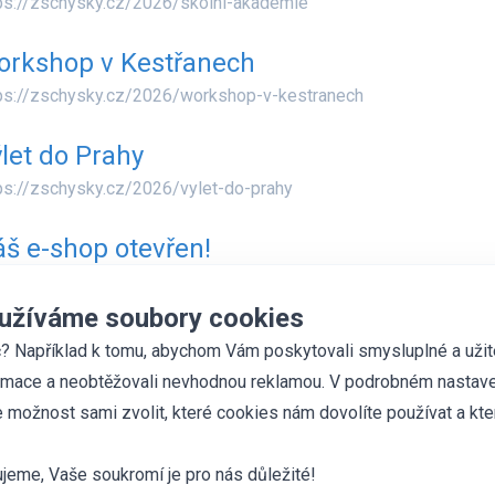
ps://zschysky.cz/2026/skolni-akademie
orkshop v Kestřanech
ps://zschysky.cz/2026/workshop-v-kestranech
let do Prahy
ps://zschysky.cz/2026/vylet-do-prahy
š e-shop otevřen!
ps://zschysky.cz/2026/nas-e-shop-otevren-1
užíváme soubory cookies
sování na čtenáře
? Například k tomu, abychom Vám poskytovali smysluplné a uži
ps://zschysky.cz/2026/pasovani-na-ctenar
rmace a neobtěžovali nevhodnou reklamou. V podrobném nastave
 možnost sami zvolit, které cookies nám dovolíte používat a kte
‹
1
2
3
4
5
6
7
8
9
10
jeme, Vaše soukromí je pro nás důležité!