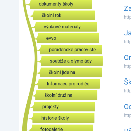
dokumenty školy
Za
školní rok
htt
výukové materiály
Ja
evvo
htt
poradenské pracoviště
Or
soutěže a olympiády
htt
školní jídelna
Šk
Informace pro rodiče
htt
školní družina
O
projekty
htt
historie školy
fotogalerie