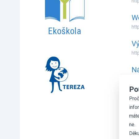
htt
W
htt
Ekoškola
Vý
htt
Ná
htt
Po
Pa
Proč
htt
info
máte
ne.
Děku