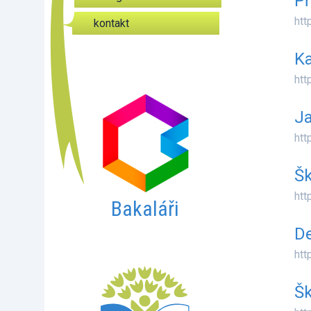
Př
htt
kontakt
Ka
htt
Ja
htt
Šk
htt
Bakaláři
De
htt
Šk