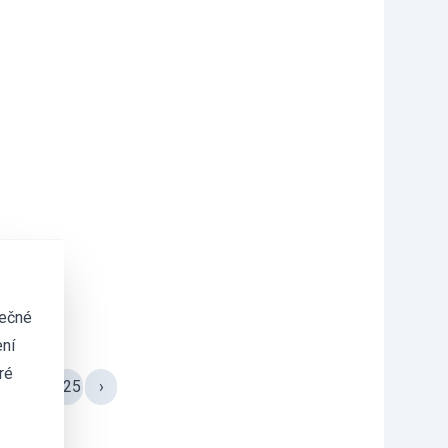
tečné
ní
ré
...
124
125
›