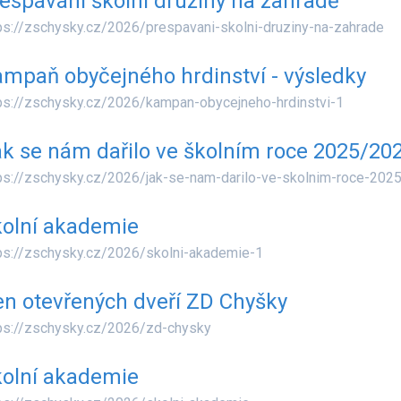
espávání školní družiny na zahradě
ps://zschysky.cz/2026/prespavani-skolni-druziny-na-zahrade
mpaň obyčejného hrdinství - výsledky
ps://zschysky.cz/2026/kampan-obycejneho-hrdinstvi-1
k se nám dařilo ve školním roce 2025/20
ps://zschysky.cz/2026/jak-se-nam-darilo-ve-skolnim-roce-202
olní akademie
ps://zschysky.cz/2026/skolni-akademie-1
n otevřených dveří ZD Chyšky
ps://zschysky.cz/2026/zd-chysky
olní akademie