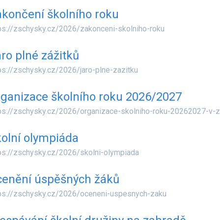
končení školního roku
ps://zschysky.cz/2026/zakonceni-skolniho-roku
ro plné zážitků
ps://zschysky.cz/2026/jaro-plne-zazitku
ganizace školního roku 2026/2027
ps://zschysky.cz/2026/organizace-skolniho-roku-20262027-v-z
olní olympiáda
ps://zschysky.cz/2026/skolni-olympiada
cenění úspěšných žáků
ps://zschysky.cz/2026/oceneni-uspesnych-zaku